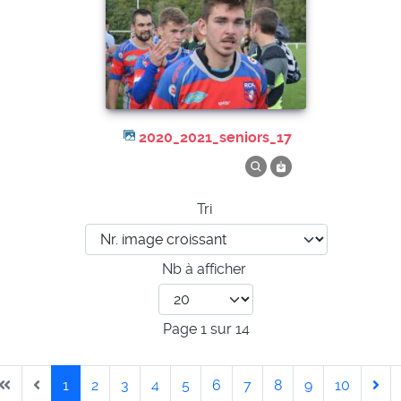
2020_2021_seniors_17
Tri
Nb à afficher
Page 1 sur 14
1
2
3
4
5
6
7
8
9
10