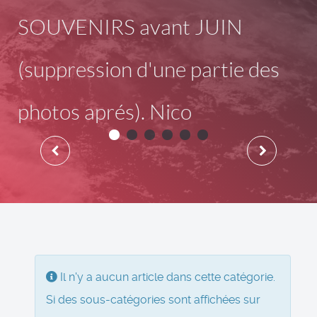
SOUVENIRS avant JUIN
(suppression d'une partie des
photos aprés). Nico
Information
Il n'y a aucun article dans cette catégorie.
Si des sous-catégories sont affichées sur