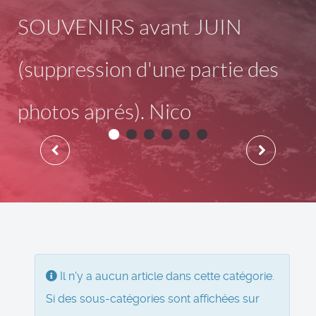
SOUVENIRS avant JUIN
(suppression d'une partie des
photos aprés). Nico
Information
Il n'y a aucun article dans cette catégorie.
Si des sous-catégories sont affichées sur