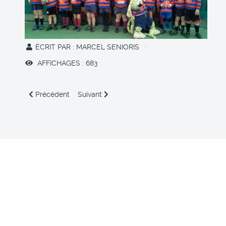
ÉCRIT PAR :
MARCEL SENIORIS
AFFICHAGES : 683
Article précédent : En " poule" position !
Article suivant : Nouvelle saison, nouveaux pr
Précédent
Suivant